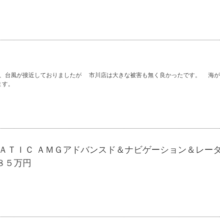
、台風が接近しておりましたが 市川店は大きな被害も無く良かったです。 海が
ます。
ＭＡＴＩＣ ＡＭＧアドバンスド＆ナビゲーション＆レー
８５万円