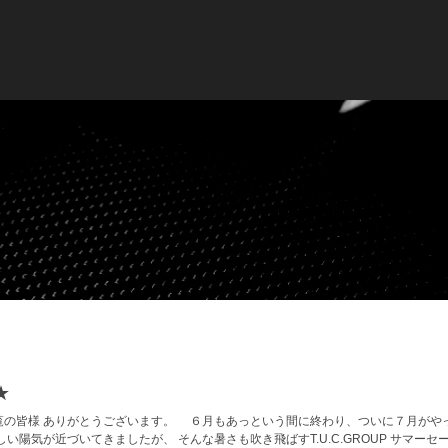
★
覧の皆様 ありがとうございます。 ６月もあっという間に終わり、ついに７月がや
い陽気が近づいてきましたが、 そんな暑さも吹き飛ばすT.U.C.GROUP サマーセ