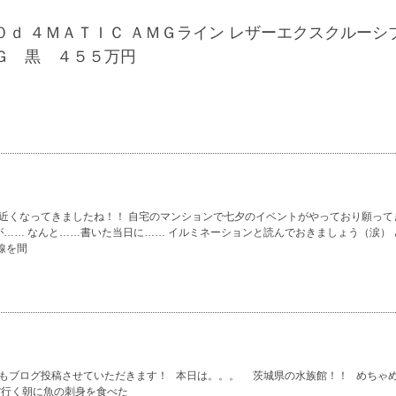
ｄ ４ＭＡＴＩＣ ＡＭＧライン レザーエクスクルーシ
Ｇ 黒 ４５５万円
が近くなってきましたね！！ 自宅のマンションで七夕のイベントがやっており願って
…… なんと……書いた当日に…… イルミネーションと読んでおきましょう（涙） 
線を間
日もブログ投稿させていただきます！ 本日は。。。 茨城県の水族館！！ めちゃ
館行く朝に魚の刺身を食べた