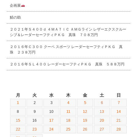
企画展
鯖の助
２０２１年Ｓ４００ｄ ４ＭＡＴＩＣ ＡＭＧライン レザーエクスクルー
シブ＆レーダーセーフティＰＫＧ 真珠 ７０８万円
２０１６年Ｃ３００ クーペ スポーツ レーダーセーフティＰＫＧ 真
珠 ２３８万円
２０１６年ＳＬ４００ レーダーセーフティＰＫＧ 真珠 ５８８万円
2026年6月
月
火
水
木
金
土
日
1
2
3
4
5
6
7
8
9
10
11
12
13
14
15
16
17
18
19
20
21
22
23
24
25
26
27
28