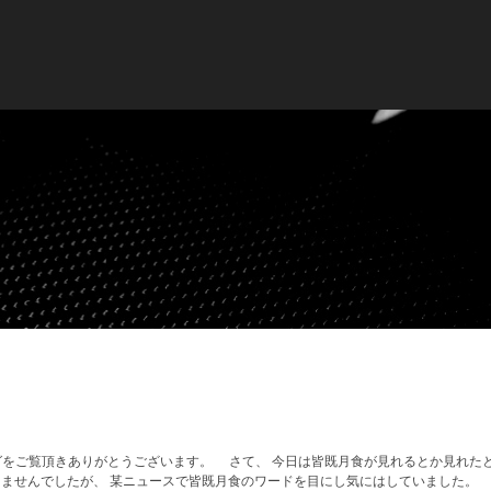
グをご覧頂きありがとうございます。 さて、 今日は皆既月食が見れるとか見れた
りませんでしたが、 某ニュースで皆既月食のワードを目にし気にはしていました。