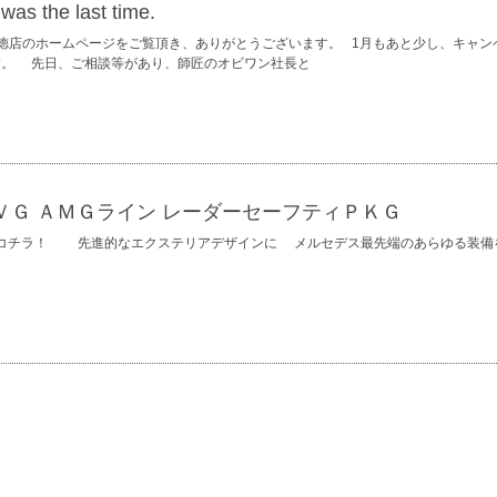
was the last time.
行徳店のホームページをご覧頂き、ありがとうございます。 1月もあと少し、キャン
す。 先日、ご相談等があり、師匠のオビワン社長と
ＶＧ ＡＭＧライン レーダーセーフティＰＫＧ
コチラ！ 先進的なエクステリアデザインに メルセデス最先端のあらゆる装備