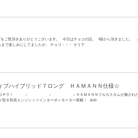
グをご覧頂きありがとうございます。 今日はチョコの話。 I様から頂きました。
まで楽しみにしてましたが、 チョコ・・・ そうで
ィブハイブリッド７ロング ＨＡＭＡＮＮ仕様☆
お車はコチラ！ ↓ ↓ ↓ ＨＡＭＡＮＮフルカスタムが施された
型８気筒エンジン＋ツインターボ＋モーター搭載！ &nb