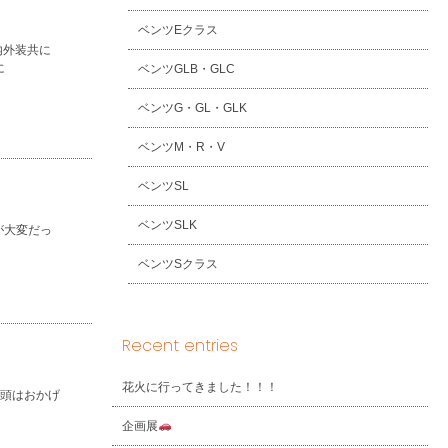
ベンツEクラス
内外装共に
に
ベンツGLB・GLC
ベンツG・GL・GLK
ベンツM・R・V
ベンツSL
ベンツSLK
が大変だっ
ベンツSクラス
Recent entries
花火に行ってきました！！！
店頭はおかげ
企画展