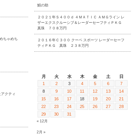
鯖の助
２０２１年Ｓ４００ｄ ４ＭＡＴＩＣ ＡＭＧライン レ
ザーエクスクルーシブ＆レーダーセーフティＰＫＧ
真珠 ７０８万円
 めちゃめち
２０１６年Ｃ３００ クーペ スポーツ レーダーセーフ
ティＰＫＧ 真珠 ２３８万円
2018年1月
月
火
水
木
金
土
日
1
2
3
4
5
6
7
8
9
10
11
12
13
14
アクティ
15
16
17
18
19
20
21
22
23
24
25
26
27
28
29
30
31
« 12月
2月 »