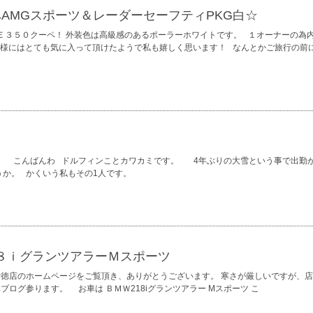
ーペAMGスポーツ＆レーダーセーフティPKG白☆
Ｅ３５０クーペ！ 外装色は高級感のあるポーラーホワイトです。 １オーナーの為
S様にはとても気に入って頂けたようで私も嬉しく思います！ なんとかご旅行の前
。 こんばんわ ドルフィンことカワカミです。 4年ぶりの大雪という事で出勤
うか。 かくいう私もその1人です。
８ｉグランツアラーＭスポーツ
行徳店のホームページをご覧頂き、ありがとうございます。 寒さが厳しいですが、
ログ参ります。 お車は ＢＭＷ218iグランツアラー Mスポーツ こ