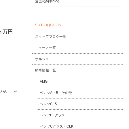
過去の納車blog
Categories
８万円
スタッフブログ一覧
ニュース一覧
ポルシェ
納車情報一覧
AMG
絡が。 せ
ベンツA・B・その他
ベンツCLS
ベンツCLクラス
ベンツCクラス・CLK