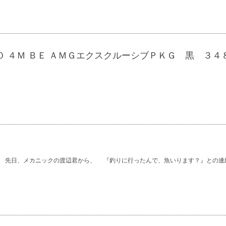
 ４Ｍ ＢＥ ＡＭＧエクスクルーシブＰＫＧ 黒 ３４
 先日、メカニックの渡辺君から、 『釣りに行ったんで、魚いります？』との連