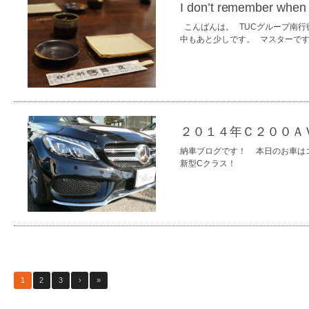
I don’t remember when 
こんばんは。 TUCグループ南
中もあと少しです。 マスターで
２０１４年Ｃ２００Ａ
納車ブログです！ 本日のお車は
新型Cクラス！
1
2
3
›
»