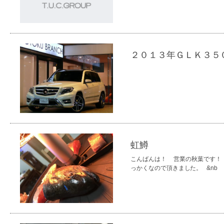
２０１３年ＧＬＫ３５０
虹鱒
こんばんは！ 営業の秋葉です！
っかくなので頂きました。 &nb