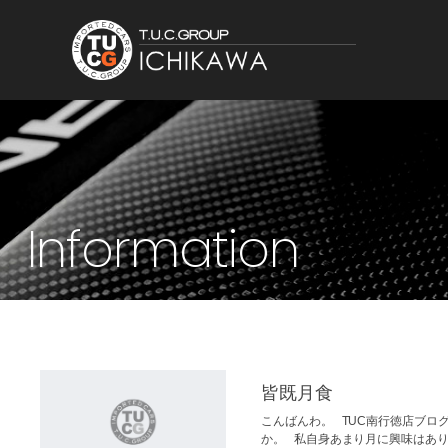
Information
皆既月食
こんばんわ。 TUC南行徳店ブロ
か。 私自身あまり月に興味はあ