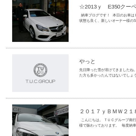
☆2013ｙ E350ク
納車ブログです！ 本日のお車は
状態も良く、新しいオーナー様の
やっと
先日降った雪が溶けてきましたね
た方も多かったんではないでしょ
２０１７ｙＢＭＷ２１
こんにちは。 ＴＵＣグループ南
様で賑わっております。 毎度納車ブ