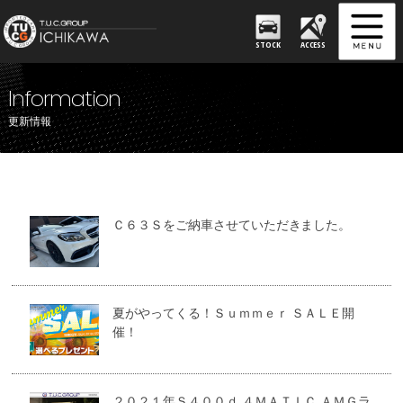
STOCK
ACCESS
Information
更新情報
Ｃ６３Ｓをご納車させていただきました。
夏がやってくる！Ｓｕｍｍｅｒ ＳＡＬＥ開
催！
２０２１年Ｓ４００ｄ ４ＭＡＴＩＣ ＡＭＧラ