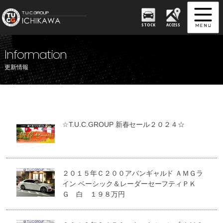
STOCK
ACCESS
Information
更新情報
☆T.U.C.GROUP 新春セール２０２４☆
２０１５年Ｃ２００アバンギャルド ＡＭＧラ
イン ベーシック＆レーダーセーフティＰＫ
Ｇ 白 １９８万円