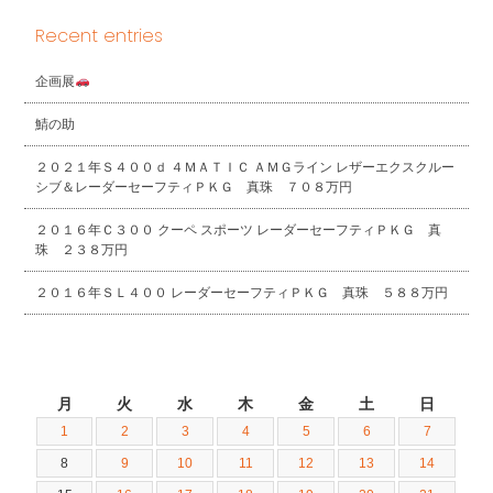
Recent entries
企画展
鯖の助
２０２１年Ｓ４００ｄ ４ＭＡＴＩＣ ＡＭＧライン レザーエクスクルー
シブ＆レーダーセーフティＰＫＧ 真珠 ７０８万円
２０１６年Ｃ３００ クーペ スポーツ レーダーセーフティＰＫＧ 真
珠 ２３８万円
２０１６年ＳＬ４００ レーダーセーフティＰＫＧ 真珠 ５８８万円
2021年11月
月
火
水
木
金
土
日
1
2
3
4
5
6
7
8
9
10
11
12
13
14