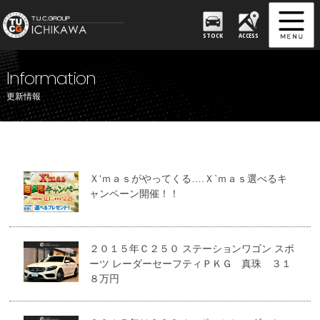
STOCK
ACCESS
Information
更新情報
Ｘ‘ｍａｓがやってくる….Ｘ`ｍａｓ選べるキ
ャンペーン開催！！
２０１５年Ｃ２５０ ステーションワゴン スポ
ーツ レーダーセーフティＰＫＧ 真珠 ３１
８万円