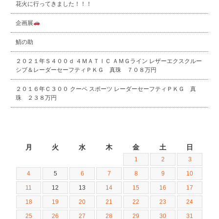
花火に行ってきました！！！
企画展
鯖の助
２０２１年Ｓ４００ｄ ４ＭＡＴＩＣ ＡＭＧライン レザーエクスクルー
シブ＆レーダーセーフティＰＫＧ 真珠 ７０８万円
２０１６年Ｃ３００ クーペ スポーツ レーダーセーフティＰＫＧ 真
珠 ２３８万円
2026年5月
月
火
水
木
金
土
日
1
2
3
4
5
6
7
8
9
10
11
12
13
14
15
16
17
18
19
20
21
22
23
24
25
26
27
28
29
30
31