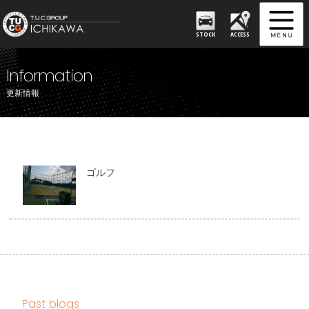
STOCK
ACCESS
Information
更新情報
ゴルフ
Past blogs