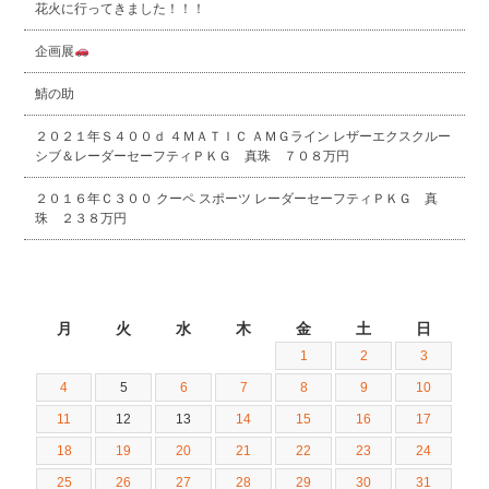
花火に行ってきました！！！
企画展
鯖の助
２０２１年Ｓ４００ｄ ４ＭＡＴＩＣ ＡＭＧライン レザーエクスクルー
シブ＆レーダーセーフティＰＫＧ 真珠 ７０８万円
２０１６年Ｃ３００ クーペ スポーツ レーダーセーフティＰＫＧ 真
珠 ２３８万円
2026年5月
月
火
水
木
金
土
日
1
2
3
4
5
6
7
8
9
10
11
12
13
14
15
16
17
18
19
20
21
22
23
24
25
26
27
28
29
30
31