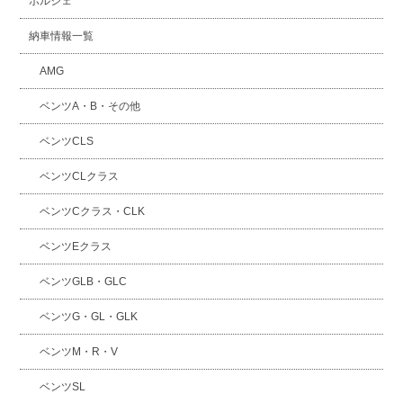
ポルシェ
納車情報一覧
AMG
ベンツA・B・その他
ベンツCLS
ベンツCLクラス
ベンツCクラス・CLK
ベンツEクラス
ベンツGLB・GLC
ベンツG・GL・GLK
ベンツM・R・V
ベンツSL