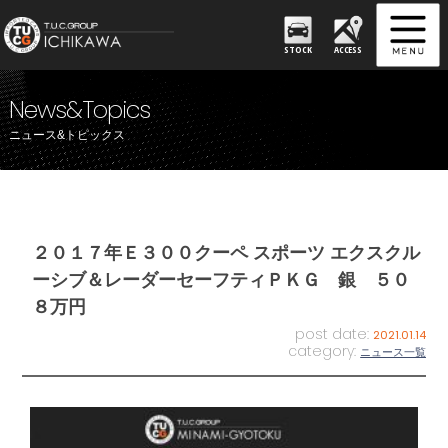
STOCK
ACCESS
News&Topics
ニュース&トピックス
２０１７年Ｅ３００クーペ スポーツ エクスクル
ーシブ＆レーダーセーフティＰＫＧ 銀 ５０
８万円
post date:
2021.01.14
category:
ニュース一覧