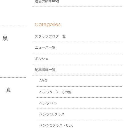
過去の納車blog
Categories
スタッフブログ一覧
Ｇ 黒
ニュース一覧
ポルシェ
納車情報一覧
AMG
Ｇ 真
ベンツA・B・その他
ベンツCLS
ベンツCLクラス
ベンツCクラス・CLK