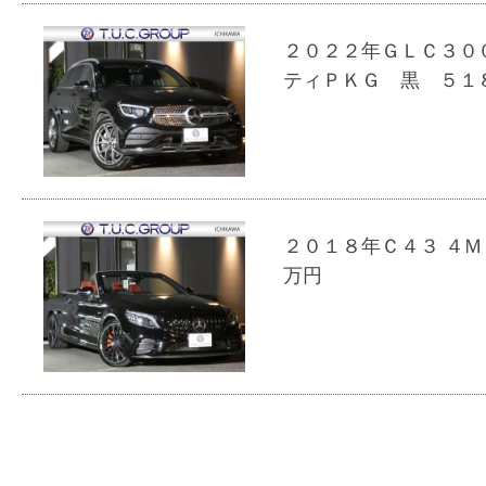
２０２２年ＧＬＣ３００
ティＰＫＧ 黒 ５１
２０１８年Ｃ４３ ４Ｍ
万円