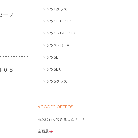
ベンツEクラス
セーフ
ベンツGLB・GLC
ベンツG・GL・GLK
ベンツM・R・V
ベンツSL
４０８
ベンツSLK
ベンツSクラス
Recent entries
花火に行ってきました！！！
企画展