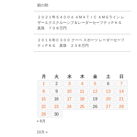
鯖の助
２０２１年Ｓ４００ｄ ４ＭＡＴＩＣ ＡＭＧライン レ
ザーエクスクルーシブ＆レーダーセーフティＰＫＧ
真珠 ７０８万円
２０１６年Ｃ３００ クーペ スポーツ レーダーセーフ
ティＰＫＧ 真珠 ２３８万円
2025年9月
月
火
水
木
金
土
日
1
2
3
4
5
6
7
8
9
10
11
12
13
14
15
16
17
18
19
20
21
22
23
24
25
26
27
28
29
30
« 8月
10月 »