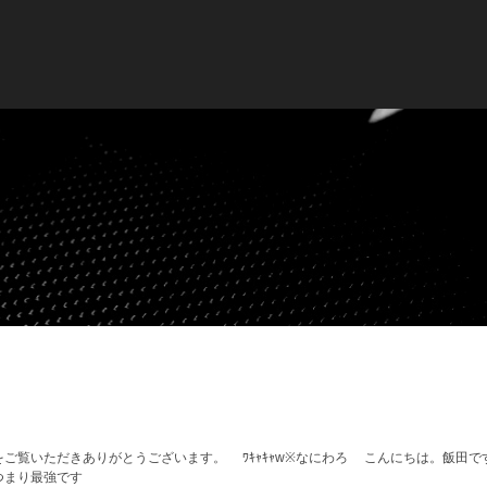
をご覧いただきありがとうございます。 ﾜｷｬｷｬw※なにわろ こんにちは。飯田
つまり最強です