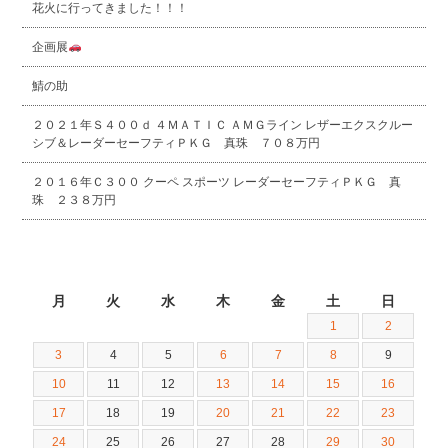
花火に行ってきました！！！
企画展
鯖の助
２０２１年Ｓ４００ｄ ４ＭＡＴＩＣ ＡＭＧライン レザーエクスクルー
シブ＆レーダーセーフティＰＫＧ 真珠 ７０８万円
２０１６年Ｃ３００ クーペ スポーツ レーダーセーフティＰＫＧ 真
珠 ２３８万円
2025年3月
月
火
水
木
金
土
日
1
2
3
4
5
6
7
8
9
10
11
12
13
14
15
16
17
18
19
20
21
22
23
24
25
26
27
28
29
30