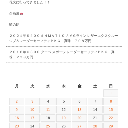
花火に行ってきました！！！
企画展
鯖の助
２０２１年Ｓ４００ｄ ４ＭＡＴＩＣ ＡＭＧライン レザーエクスクルー
シブ＆レーダーセーフティＰＫＧ 真珠 ７０８万円
２０１６年Ｃ３００ クーペ スポーツ レーダーセーフティＰＫＧ 真
珠 ２３８万円
2024年9月
月
火
水
木
金
土
日
1
2
3
4
5
6
7
8
9
10
11
12
13
14
15
16
17
18
19
20
21
22
23
24
25
26
27
28
29