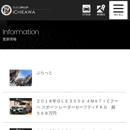
STOCK
ACCESS
Information
更新情報
ぶらっと
２０１８年ＧＬＥ３５０ｄ ４ＭＡＴＩＣクー
ペ スポーツ レーダーセーフティＰＫＧ 銀
５６８万円