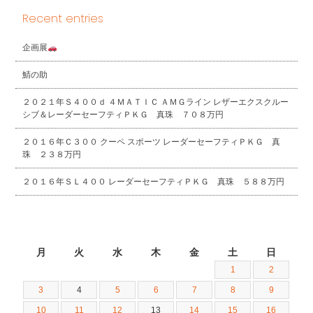
Recent entries
企画展
鯖の助
２０２１年Ｓ４００ｄ ４ＭＡＴＩＣ ＡＭＧライン レザーエクスクルー
シブ＆レーダーセーフティＰＫＧ 真珠 ７０８万円
２０１６年Ｃ３００ クーペ スポーツ レーダーセーフティＰＫＧ 真
珠 ２３８万円
２０１６年ＳＬ４００ レーダーセーフティＰＫＧ 真珠 ５８８万円
2021年5月
月
火
水
木
金
土
日
1
2
3
4
5
6
7
8
9
10
11
12
13
14
15
16