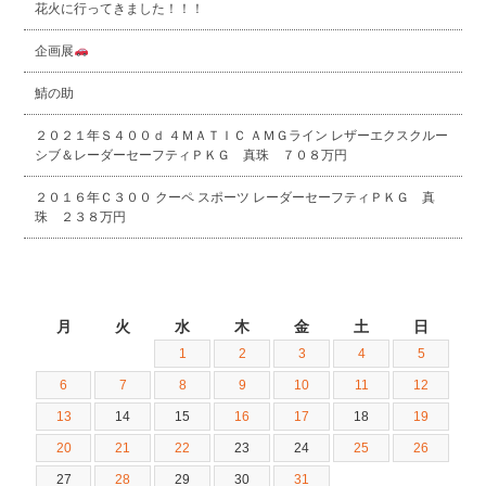
花火に行ってきました！！！
企画展
鯖の助
２０２１年Ｓ４００ｄ ４ＭＡＴＩＣ ＡＭＧライン レザーエクスクルー
シブ＆レーダーセーフティＰＫＧ 真珠 ７０８万円
２０１６年Ｃ３００ クーペ スポーツ レーダーセーフティＰＫＧ 真
珠 ２３８万円
2018年8月
月
火
水
木
金
土
日
1
2
3
4
5
6
7
8
9
10
11
12
13
14
15
16
17
18
19
20
21
22
23
24
25
26
27
28
29
30
31