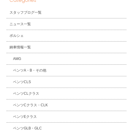
Categories
スタッフブログ一覧
ニュース一覧
ポルシェ
納車情報一覧
AMG
ベンツA・B・その他
ベンツCLS
ベンツCLクラス
ベンツCクラス・CLK
ベンツEクラス
ベンツGLB・GLC