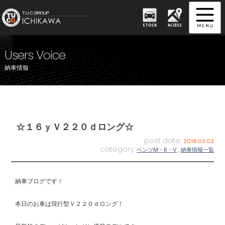
STOCK
ACCESS
Users Voice
納車情報
☆１６ｙＶ２２０ｄロング☆
post date:
2018.03.03
category:
ベンツM・R・V
,
納車情報一覧
納車ブログです！
本日のお車は現行型Ｖ２２０ｄロング！