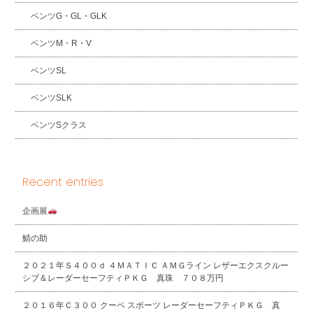
ベンツG・GL・GLK
ベンツM・R・V
ベンツSL
ベンツSLK
ベンツSクラス
Recent entries
企画展
鯖の助
２０２１年Ｓ４００ｄ ４ＭＡＴＩＣ ＡＭＧライン レザーエクスクルー
シブ＆レーダーセーフティＰＫＧ 真珠 ７０８万円
２０１６年Ｃ３００ クーペ スポーツ レーダーセーフティＰＫＧ 真