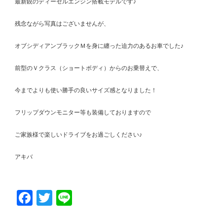
最新鋭のディーゼルエンジン搭載モデルです♪
残念ながら写真はございませんが、
オブシディアンブラックＭを身に纏った迫力のあるお車でした♪
前型のＶクラス（ショートボディ）からのお乗替えで、
今までよりも使い勝手の良いサイズ感となりました！
フリップダウンモニター等も装備しておりますので
ご家族様で楽しいドライブをお過ごしください♪
アキバ
Facebook
Twitter
Line