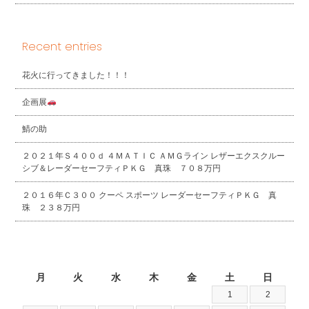
Recent entries
花火に行ってきました！！！
企画展
鯖の助
２０２１年Ｓ４００ｄ ４ＭＡＴＩＣ ＡＭＧライン レザーエクスクルー
シブ＆レーダーセーフティＰＫＧ 真珠 ７０８万円
２０１６年Ｃ３００ クーペ スポーツ レーダーセーフティＰＫＧ 真
珠 ２３８万円
2026年8月
月
火
水
木
金
土
日
1
2