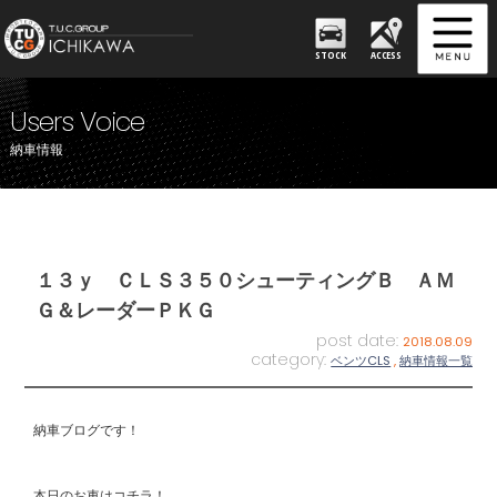
STOCK
ACCESS
Users Voice
納車情報
１３ｙ ＣＬＳ３５０シューティングＢ ＡＭ
Ｇ＆レーダーＰＫＧ
post date:
2018.08.09
category:
ベンツCLS
,
納車情報一覧
納車ブログです！
本日のお車はコチラ！