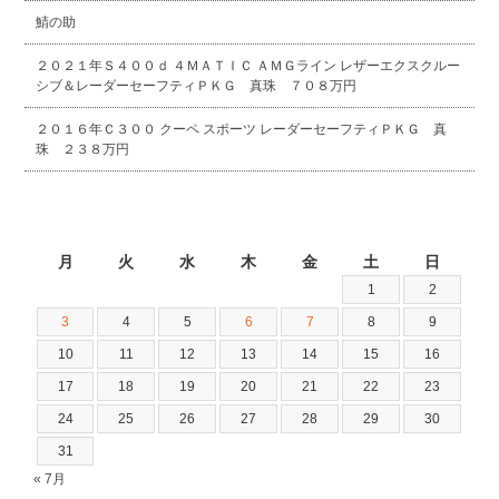
鯖の助
２０２１年Ｓ４００ｄ ４ＭＡＴＩＣ ＡＭＧライン レザーエクスクルー
シブ＆レーダーセーフティＰＫＧ 真珠 ７０８万円
２０１６年Ｃ３００ クーペ スポーツ レーダーセーフティＰＫＧ 真
珠 ２３８万円
2026年8月
月
火
水
木
金
土
日
1
2
3
4
5
6
7
8
9
10
11
12
13
14
15
16
17
18
19
20
21
22
23
24
25
26
27
28
29
30
31
« 7月