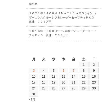
鯖の助
２０２１年Ｓ４００ｄ ４ＭＡＴＩＣ ＡＭＧライン レ
ザーエクスクルーシブ＆レーダーセーフティＰＫＧ
真珠 ７０８万円
２０１６年Ｃ３００ クーペ スポーツ レーダーセーフ
ティＰＫＧ 真珠 ２３８万円
2026年8月
月
火
水
木
金
土
日
1
2
3
4
5
6
7
8
9
10
11
12
13
14
15
16
17
18
19
20
21
22
23
24
25
26
27
28
29
30
31
« 7月