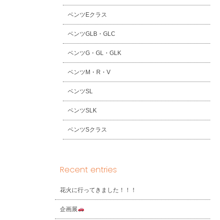
ベンツEクラス
ベンツGLB・GLC
ベンツG・GL・GLK
ベンツM・R・V
ベンツSL
ベンツSLK
ベンツSクラス
Recent entries
花火に行ってきました！！！
企画展