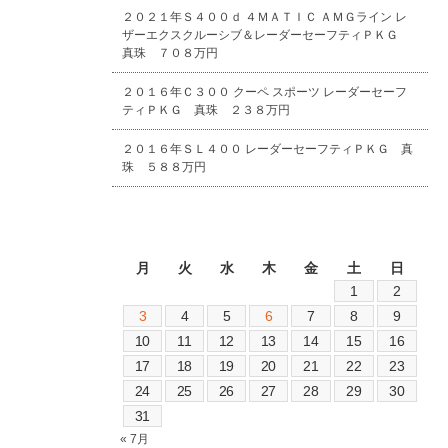
２０２１年Ｓ４００ｄ ４ＭＡＴＩＣ ＡＭＧライン レ
ザーエクスクルーシブ＆レーダーセーフティＰＫＧ
真珠 ７０８万円
２０１６年Ｃ３００ クーペ スポーツ レーダーセーフ
ティＰＫＧ 真珠 ２３８万円
２０１６年ＳＬ４００ レーダーセーフティＰＫＧ 真
珠 ５８８万円
2026年8月
月
火
水
木
金
土
日
1
2
3
4
5
6
7
8
9
10
11
12
13
14
15
16
17
18
19
20
21
22
23
24
25
26
27
28
29
30
31
« 7月