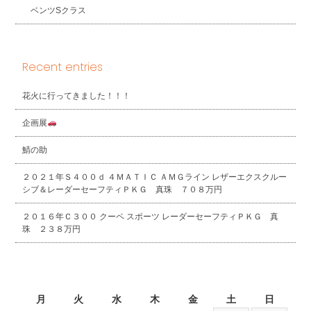
ベンツSクラス
Recent entries
花火に行ってきました！！！
企画展
鯖の助
２０２１年Ｓ４００ｄ ４ＭＡＴＩＣ ＡＭＧライン レザーエクスクルー
シブ＆レーダーセーフティＰＫＧ 真珠 ７０８万円
２０１６年Ｃ３００ クーペ スポーツ レーダーセーフティＰＫＧ 真
珠 ２３８万円
2026年8月
月
火
水
木
金
土
日