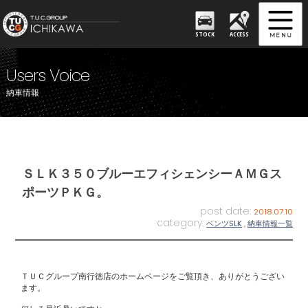
STOCK
ACCESS
Users Voice
納車情報
ＳＬＫ３５０ブルーエフィシェンシーＡＭＧス
ポーツＰＫＧ。
post date:
2018.07.10
category:
ベンツSLK
,
納車情報一覧
ＴＵＣグループ南行徳店のホームページをご覧頂き、ありがとうござい
ます。