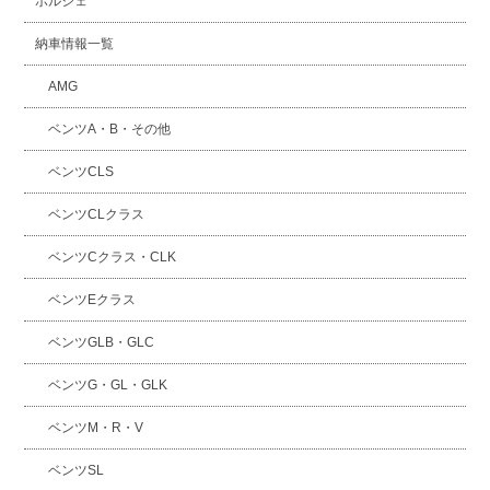
ポルシェ
納車情報一覧
AMG
ベンツA・B・その他
ベンツCLS
ベンツCLクラス
ベンツCクラス・CLK
ベンツEクラス
ベンツGLB・GLC
ベンツG・GL・GLK
ベンツM・R・V
ベンツSL