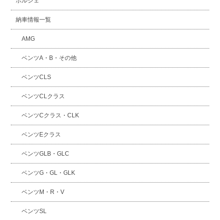
ポルシェ
納車情報一覧
AMG
ベンツA・B・その他
ベンツCLS
ベンツCLクラス
ベンツCクラス・CLK
ベンツEクラス
ベンツGLB・GLC
ベンツG・GL・GLK
ベンツM・R・V
ベンツSL