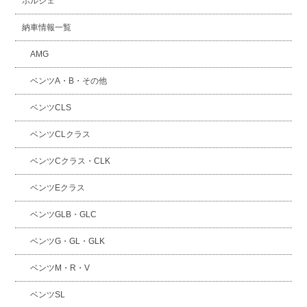
ポルシェ
納車情報一覧
AMG
ベンツA・B・その他
ベンツCLS
ベンツCLクラス
ベンツCクラス・CLK
ベンツEクラス
ベンツGLB・GLC
ベンツG・GL・GLK
ベンツM・R・V
ベンツSL