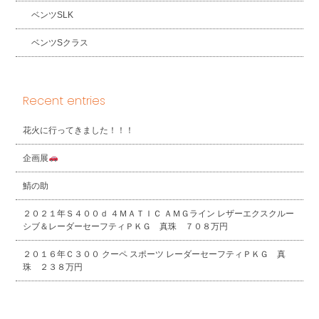
ベンツSLK
ベンツSクラス
Recent entries
花火に行ってきました！！！
企画展
鯖の助
２０２１年Ｓ４００ｄ ４ＭＡＴＩＣ ＡＭＧライン レザーエクスクルー
シブ＆レーダーセーフティＰＫＧ 真珠 ７０８万円
２０１６年Ｃ３００ クーペ スポーツ レーダーセーフティＰＫＧ 真
珠 ２３８万円