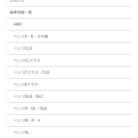
ポルシェ
納車情報一覧
AMG
ベンツA・B・その他
ベンツCLS
ベンツCLクラス
ベンツCクラス・CLK
ベンツEクラス
ベンツGLB・GLC
ベンツG・GL・GLK
ベンツM・R・V
ベンツSL