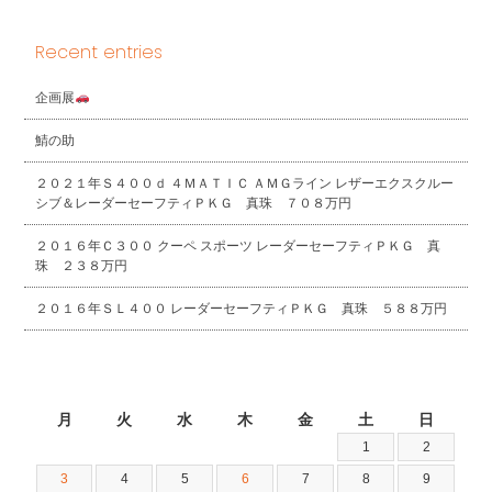
Recent entries
企画展
鯖の助
２０２１年Ｓ４００ｄ ４ＭＡＴＩＣ ＡＭＧライン レザーエクスクルー
シブ＆レーダーセーフティＰＫＧ 真珠 ７０８万円
２０１６年Ｃ３００ クーペ スポーツ レーダーセーフティＰＫＧ 真
珠 ２３８万円
２０１６年ＳＬ４００ レーダーセーフティＰＫＧ 真珠 ５８８万円
2026年8月
月
火
水
木
金
土
日
1
2
3
4
5
6
7
8
9