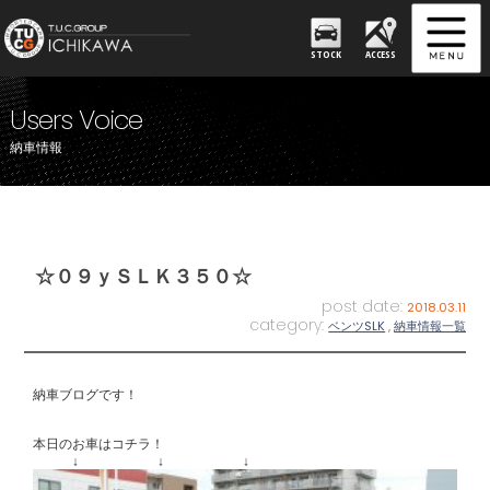
STOCK
ACCESS
Users Voice
納車情報
☆０９ｙＳＬＫ３５０☆
post date:
2018.03.11
category:
ベンツSLK
,
納車情報一覧
納車ブログです！
本日のお車はコチラ！
↓ ↓ ↓