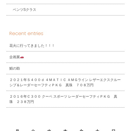
ベンツSクラス
Recent entries
花火に行ってきました！！！
企画展
鯖の助
２０２１年Ｓ４００ｄ ４ＭＡＴＩＣ ＡＭＧライン レザーエクスクルー
シブ＆レーダーセーフティＰＫＧ 真珠 ７０８万円
２０１６年Ｃ３００ クーペ スポーツ レーダーセーフティＰＫＧ 真
珠 ２３８万円
2026年8月