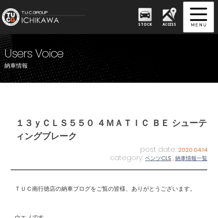
STOCK
ACCESS
Users Voice
納車情報
１３ｙＣＬＳ５５０ ４ＭＡＴＩＣ ＢＥ シューテ
ィングブレーク
post date:
2020.04.14
category:
ベンツCLS
,
納車情報一覧
ＴＵＣ南行徳店の納車ブログをご覧の皆様、ありがとうございます。
ウエノです。