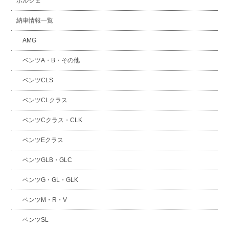
ポルシェ
納車情報一覧
AMG
ベンツA・B・その他
ベンツCLS
ベンツCLクラス
ベンツCクラス・CLK
ベンツEクラス
ベンツGLB・GLC
ベンツG・GL・GLK
ベンツM・R・V
ベンツSL