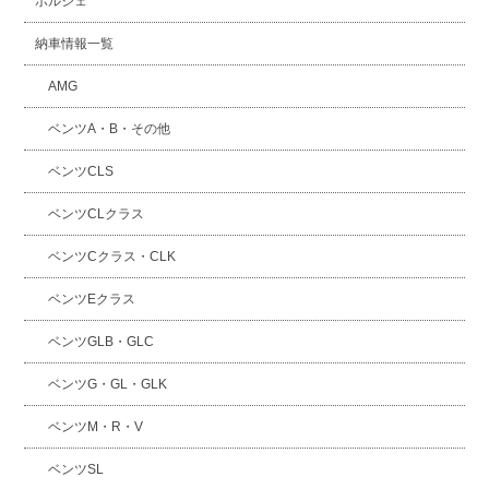
ポルシェ
納車情報一覧
AMG
ベンツA・B・その他
ベンツCLS
ベンツCLクラス
ベンツCクラス・CLK
ベンツEクラス
ベンツGLB・GLC
ベンツG・GL・GLK
ベンツM・R・V
ベンツSL