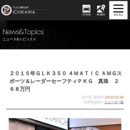
STOCK
ACCESS
News&Topics
ニュース&トピックス
２０１５年ＧＬＫ３５０ ４ＭＡＴＩＣ ＡＭＧス
ポーツ＆レーダーセーフティＰＫＧ 真珠 ２
６８万円
post date:
2020.02.28
category:
ニュース一覧