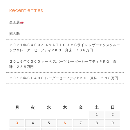
Recent entries
企画展
鯖の助
２０２１年Ｓ４００ｄ ４ＭＡＴＩＣ ＡＭＧライン レザーエクスクルー
シブ＆レーダーセーフティＰＫＧ 真珠 ７０８万円
２０１６年Ｃ３００ クーペ スポーツ レーダーセーフティＰＫＧ 真
珠 ２３８万円
２０１６年ＳＬ４００ レーダーセーフティＰＫＧ 真珠 ５８８万円
2026年8月
月
火
水
木
金
土
日
1
2
3
4
5
6
7
8
9