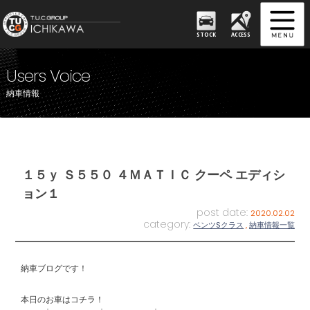
STOCK
ACCESS
Users Voice
納車情報
１５ｙ Ｓ５５０ ４ＭＡＴＩＣ クーペ エディシ
ョン１
post date:
2020.02.02
category:
ベンツSクラス
,
納車情報一覧
納車ブログです！
本日のお車はコチラ！