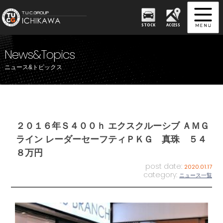
STOCK
ACCESS
News&Topics
ニュース&トピックス
２０１６年Ｓ４００ｈ エクスクルーシブ ＡＭＧ
ライン レーダーセーフティＰＫＧ 真珠 ５４
８万円
post date:
2020.01.17
category:
ニュース一覧