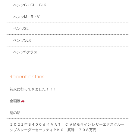
ベンツG・GL・GLK
ベンツM・R・V
ベンツSL
ベンツSLK
ベンツSクラス
Recent entries
花火に行ってきました！！！
企画展
鯖の助
２０２１年Ｓ４００ｄ ４ＭＡＴＩＣ ＡＭＧライン レザーエクスクルー
シブ＆レーダーセーフティＰＫＧ 真珠 ７０８万円