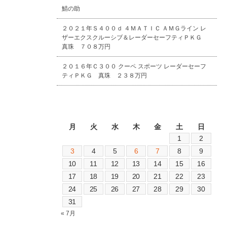
鯖の助
２０２１年Ｓ４００ｄ ４ＭＡＴＩＣ ＡＭＧライン レ
ザーエクスクルーシブ＆レーダーセーフティＰＫＧ
真珠 ７０８万円
２０１６年Ｃ３００ クーペ スポーツ レーダーセーフ
ティＰＫＧ 真珠 ２３８万円
2026年8月
月
火
水
木
金
土
日
1
2
3
4
5
6
7
8
9
10
11
12
13
14
15
16
17
18
19
20
21
22
23
24
25
26
27
28
29
30
31
« 7月