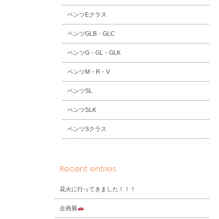
ベンツEクラス
ベンツGLB・GLC
ベンツG・GL・GLK
ベンツM・R・V
ベンツSL
ベンツSLK
ベンツSクラス
Recent entries
花火に行ってきました！！！
企画展