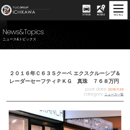
STOCK
ACCESS
News&Topics
ニュース&トピックス
２０１６年Ｃ６３Ｓクーペ エクスクルーシブ＆
レーダーセーフティＰＫＧ 真珠 ７６８万円
post date:
2019.11.29
category:
ニュース一覧