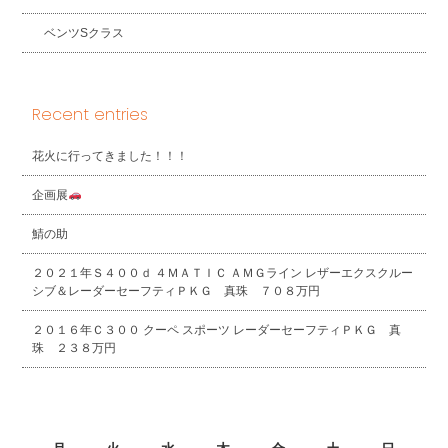
ベンツSクラス
Recent entries
花火に行ってきました！！！
企画展
鯖の助
２０２１年Ｓ４００ｄ ４ＭＡＴＩＣ ＡＭＧライン レザーエクスクルー
シブ＆レーダーセーフティＰＫＧ 真珠 ７０８万円
２０１６年Ｃ３００ クーペ スポーツ レーダーセーフティＰＫＧ 真
珠 ２３８万円
2026年8月