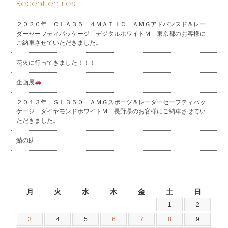
Recent entries
２０２０年 ＣＬＡ３５ ４ＭＡＴＩＣ ＡＭＧアドバンスド＆レー
ダーセーフティパッケージ デジタルホワイトＭ 東京都のお客様に
ご納車させていただきました。
花火に行ってきました！！！
企画展
２０１３年 ＳＬ３５０ ＡＭＧスポーツ＆レーダーセーフティパッ
ケージ ダイヤモンドホワイトＭ 長野県のお客様にご納車させてい
ただきました。
鯖の助
2026年8月
月
火
水
木
金
土
日
1
2
3
4
5
6
7
8
9