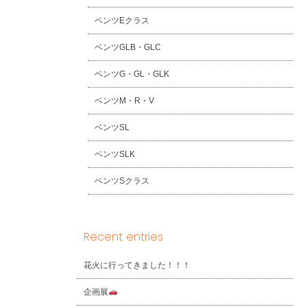
ベンツEクラス
ベンツGLB・GLC
ベンツG・GL・GLK
ベンツM・R・V
ベンツSL
ベンツSLK
ベンツSクラス
Recent entries
花火に行ってきました！！！
企画展