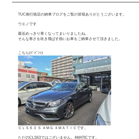
TUC南行徳店の納車ブログをご覧の皆様ありがとうございます。
ウエノです
最近めっきり寒くなってまいりましたね。
そんな寒さを吹き飛ばす熱いお車をご納車させて頂きました。
こちら(ﾊﾞﾊﾞﾝｯ)
ＣＬＳ６３ Ｓ ＡＭＧ ４ＭＡＴＩＣです。
ただのCLS63ではございません。4MATICです。