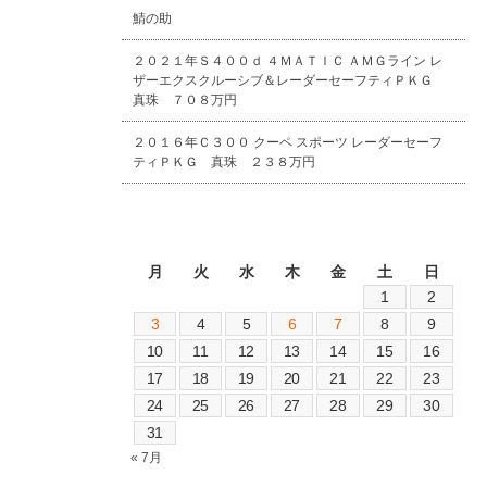
鯖の助
２０２１年Ｓ４００ｄ ４ＭＡＴＩＣ ＡＭＧライン レ
ザーエクスクルーシブ＆レーダーセーフティＰＫＧ
真珠 ７０８万円
２０１６年Ｃ３００ クーペ スポーツ レーダーセーフ
ティＰＫＧ 真珠 ２３８万円
2026年8月
月
火
水
木
金
土
日
1
2
3
4
5
6
7
8
9
10
11
12
13
14
15
16
17
18
19
20
21
22
23
24
25
26
27
28
29
30
31
« 7月