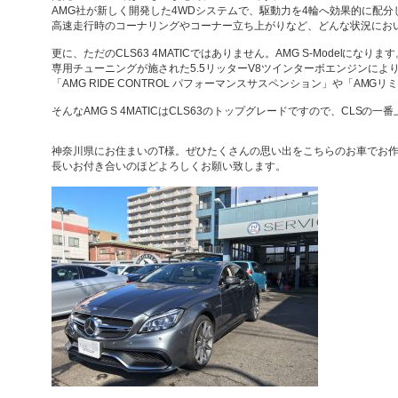
AMG社が新しく開発した4WDシステムで、駆動力を4輪へ効果的に配
高速走行時のコーナリングやコーナー立ち上がりなど、どんな状況にお
更に、ただのCLS63 4MATICではありません。AMG S-Modelになりま
専用チューニングが施された5.5リッターV8ツインターボエンジンにより、
「AMG RIDE CONTROL パフォーマンスサスペンション」や「A
そんなAMG S 4MATICはCLS63のトップグレードですので、CLS
神奈川県にお住まいのT様。ぜひたくさんの思い出をこちらのお車でお
長いお付き合いのほどよろしくお願い致します。