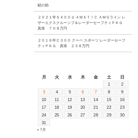
鯖の助
２０２１年Ｓ４００ｄ ４ＭＡＴＩＣ ＡＭＧライン レ
ザーエクスクルーシブ＆レーダーセーフティＰＫＧ
真珠 ７０８万円
２０１６年Ｃ３００ クーペ スポーツ レーダーセーフ
ティＰＫＧ 真珠 ２３８万円
2026年8月
月
火
水
木
金
土
日
1
2
3
4
5
6
7
8
9
10
11
12
13
14
15
16
17
18
19
20
21
22
23
24
25
26
27
28
29
30
31
« 7月