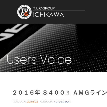
Users Voice
２０１６年 Ｓ４００ｈ ＡＭＧライ
post date:
category:
2019.11.22
ベンツSクラス