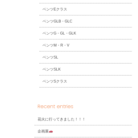
ベンツEクラス
ベンツGLB・GLC
ベンツG・GL・GLK
ベンツM・R・V
ベンツSL
ベンツSLK
ベンツSクラス
Recent entries
花火に行ってきました！！！
企画展