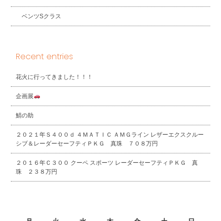
ベンツSクラス
Recent entries
花火に行ってきました！！！
企画展
鯖の助
２０２１年Ｓ４００ｄ ４ＭＡＴＩＣ ＡＭＧライン レザーエクスクルー
シブ＆レーダーセーフティＰＫＧ 真珠 ７０８万円
２０１６年Ｃ３００ クーペ スポーツ レーダーセーフティＰＫＧ 真
珠 ２３８万円
2026年8月