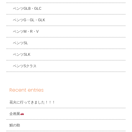
ベンツGLB・GLC
ベンツG・GL・GLK
ベンツM・R・V
ベンツSL
ベンツSLK
ベンツSクラス
Recent entries
花火に行ってきました！！！
企画展
鯖の助