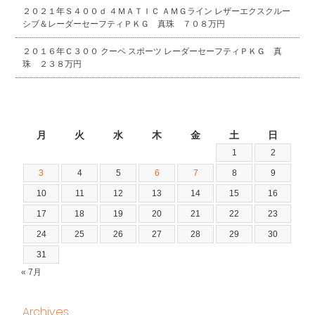
２０２１年Ｓ４００ｄ ４ＭＡＴＩＣ ＡＭＧライン レザーエクスクルー
シブ＆レーダーセーフティＰＫＧ 真珠 ７０８万円
２０１６年Ｃ３００ クーペ スポーツ レーダーセーフティＰＫＧ 真
珠 ２３８万円
2026年8月
月
火
水
木
金
土
日
1
2
3
4
5
6
7
8
9
10
11
12
13
14
15
16
17
18
19
20
21
22
23
24
25
26
27
28
29
30
31
« 7月
Archives