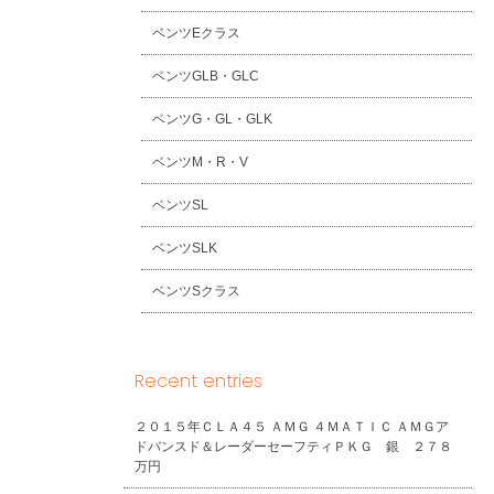
ベンツEクラス
ベンツGLB・GLC
ベンツG・GL・GLK
ベンツM・R・V
ベンツSL
ベンツSLK
ベンツSクラス
Recent entries
２０１５年ＣＬＡ４５ ＡＭＧ ４ＭＡＴＩＣ ＡＭＧア
ドバンスド＆レーダーセーフティＰＫＧ 銀 ２７８
万円