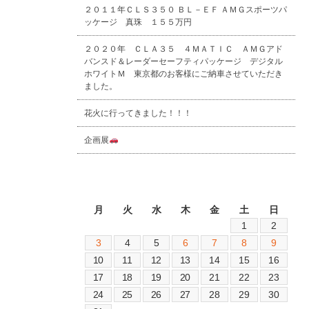
２０１１年ＣＬＳ３５０ ＢＬ－ＥＦ ＡＭＧスポーツパ
ッケージ 真珠 １５５万円
２０２０年 ＣＬＡ３５ ４ＭＡＴＩＣ ＡＭＧアド
バンスド＆レーダーセーフティパッケージ デジタル
ホワイトＭ 東京都のお客様にご納車させていただき
ました。
花火に行ってきました！！！
企画展
2026年8月
月
火
水
木
金
土
日
1
2
3
4
5
6
7
8
9
10
11
12
13
14
15
16
17
18
19
20
21
22
23
24
25
26
27
28
29
30