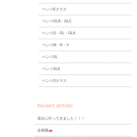
ベンツEクラス
ベンツGLB・GLC
ベンツG・GL・GLK
ベンツM・R・V
ベンツSL
ベンツSLK
ベンツSクラス
Recent entries
花火に行ってきました！！！
企画展