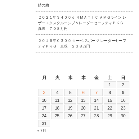
鯖の助
２０２１年Ｓ４００ｄ ４ＭＡＴＩＣ ＡＭＧライン レ
ザーエクスクルーシブ＆レーダーセーフティＰＫＧ
真珠 ７０８万円
２０１６年Ｃ３００ クーペ スポーツ レーダーセーフ
ティＰＫＧ 真珠 ２３８万円
2026年8月
月
火
水
木
金
土
日
1
2
3
4
5
6
7
8
9
10
11
12
13
14
15
16
17
18
19
20
21
22
23
24
25
26
27
28
29
30
31
« 7月