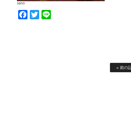
sano
Facebook
Twitter
Line
« 前の