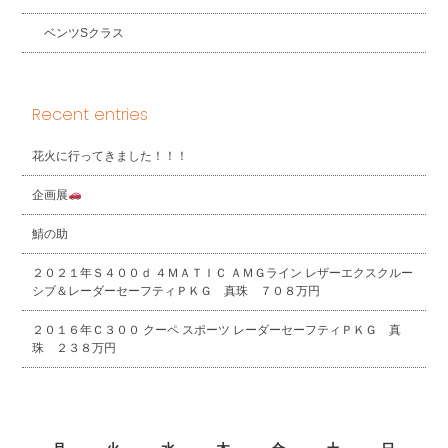
ベンツSクラス
Recent entries
花火に行ってきました！！！
企画展
鯖の助
２０２１年Ｓ４００ｄ ４ＭＡＴＩＣ ＡＭＧライン レザーエクスクルー
シブ＆レーダーセーフティＰＫＧ 真珠 ７０８万円
２０１６年Ｃ３００ クーペ スポーツ レーダーセーフティＰＫＧ 真
珠 ２３８万円
2026年8月