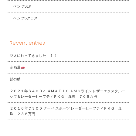
ベンツSLK
ベンツSクラス
Recent entries
花火に行ってきました！！！
企画展
鯖の助
２０２１年Ｓ４００ｄ ４ＭＡＴＩＣ ＡＭＧライン レザーエクスクルー
シブ＆レーダーセーフティＰＫＧ 真珠 ７０８万円
２０１６年Ｃ３００ クーペ スポーツ レーダーセーフティＰＫＧ 真
珠 ２３８万円