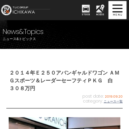
STOCK
ACCESS
News&Topics
ニュース&トピックス
２０１４年Ｅ２５０アバンギャルドワゴン ＡＭ
Ｇスポーツ＆レーダーセーフティＰＫＧ 白
３０８万円
post date:
2019.09.20
category:
ニュース一覧