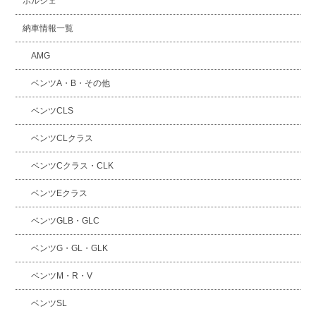
ポルシェ
納車情報一覧
AMG
ベンツA・B・その他
ベンツCLS
ベンツCLクラス
ベンツCクラス・CLK
ベンツEクラス
ベンツGLB・GLC
ベンツG・GL・GLK
ベンツM・R・V
ベンツSL