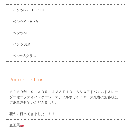
ベンツG・GL・GLK
ベンツM・R・V
ベンツSL
ベンツSLK
ベンツSクラス
Recent entries
２０２０年 ＣＬＡ３５ ４ＭＡＴＩＣ ＡＭＧアドバンスド＆レー
ダーセーフティパッケージ デジタルホワイトＭ 東京都のお客様に
ご納車させていただきました。
花火に行ってきました！！！
企画展