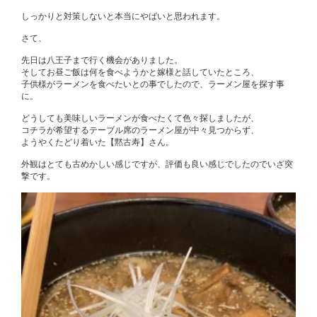
しっかりと対策しないと本当にやばいと思われます。
さて、
先日は八王子まで行く機会がありました。
そしてお昼ご飯は何を食べようかと嫁様と話していたところ、
子供様がラーメンを食べたいとの事でしたので、ラーメン屋を探す事
に。
どうしても美味しいラーメンが食べたくて色々探しましたが、
コチラが希望するテーブル席のラーメン屋が中々見つからず、
ようやくたどり着いた【黙古寿】さん。
外観はとても古めかしい感じですが、評価も良い感じでしたのでいざ突
撃です。