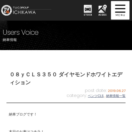
STOCK
ACCESS
Users Voice
納車情報
０８ｙＣＬＳ３５０ ダイヤモンドホワイトエデ
ィション
post date:
2019.06.27
category:
ベンツCLS
,
納車情報一覧
納車ブログです！
本日のお車はコチラ！