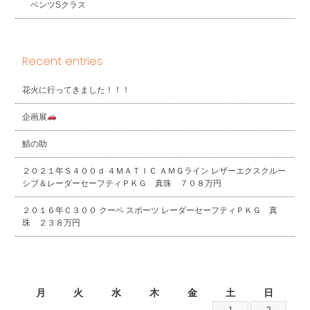
ベンツSクラス
Recent entries
花火に行ってきました！！！
企画展
鯖の助
２０２１年Ｓ４００ｄ ４ＭＡＴＩＣ ＡＭＧライン レザーエクスクルー
シブ＆レーダーセーフティＰＫＧ 真珠 ７０８万円
２０１６年Ｃ３００ クーペ スポーツ レーダーセーフティＰＫＧ 真
珠 ２３８万円
2026年8月
月
火
水
木
金
土
日