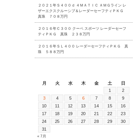
２０２１年Ｓ４００ｄ ４ＭＡＴＩＣ ＡＭＧライン レ
ザーエクスクルーシブ＆レーダーセーフティＰＫＧ
真珠 ７０８万円
２０１６年Ｃ３００ クーペ スポーツ レーダーセーフ
ティＰＫＧ 真珠 ２３８万円
２０１６年ＳＬ４００ レーダーセーフティＰＫＧ 真
珠 ５８８万円
2026年8月
月
火
水
木
金
土
日
1
2
3
4
5
6
7
8
9
10
11
12
13
14
15
16
17
18
19
20
21
22
23
24
25
26
27
28
29
30
31
« 7月