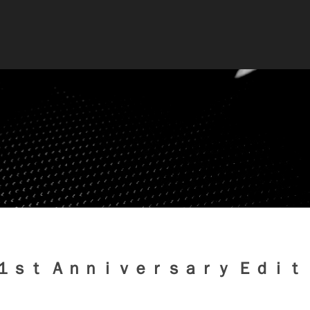
１ｓｔ Ａｎｎｉｖｅｒｓａｒｙ Ｅｄｉｔ