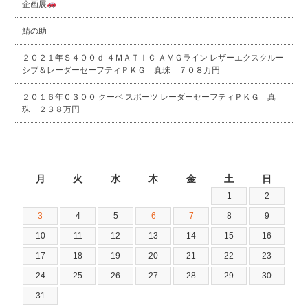
企画展
鯖の助
２０２１年Ｓ４００ｄ ４ＭＡＴＩＣ ＡＭＧライン レザーエクスクルー
シブ＆レーダーセーフティＰＫＧ 真珠 ７０８万円
２０１６年Ｃ３００ クーペ スポーツ レーダーセーフティＰＫＧ 真
珠 ２３８万円
2026年8月
月
火
水
木
金
土
日
1
2
3
4
5
6
7
8
9
10
11
12
13
14
15
16
17
18
19
20
21
22
23
24
25
26
27
28
29
30
31