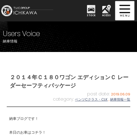
STOCK
ACCESS
Users Voice
納車情報
２０１４年Ｃ１８０ワゴン エディションＣ レー
ダーセーフティパッケージ
post date:
2019.06.09
category:
ベンツCクラス・CLK
,
納車情報一覧
納車ブログです！
本日のお車はコチラ！