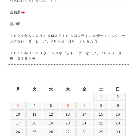
花火に行ってきました！！！
企画展
鯖の助
２０２１年Ｓ４００ｄ ４ＭＡＴＩＣ ＡＭＧライン レザーエクスクルー
シブ＆レーダーセーフティＰＫＧ 真珠 ７０８万円
２０１６年Ｃ３００ クーペ スポーツ レーダーセーフティＰＫＧ 真
珠 ２３８万円
2026年8月
月
火
水
木
金
土
日
1
2
3
4
5
6
7
8
9
10
11
12
13
14
15
16
17
18
19
20
21
22
23
24
25
26
27
28
29
30