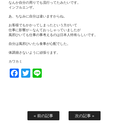
なんか自分の周りでも流行ってたみたいです。
インフルエンザ。
あ、ちなみに自分は違いますからね。
お客様でもかかってしまったという方がいて
仕事に影響が～なんておっしゃっていましたが
風邪ひいても仕事の事考えるのは日本人特有らしいです。
自分は風邪ひいたら食事が心配でした。
体調崩さないように頑張ります。
カワカミ
Facebook
Twitter
Line
« 前の記事
次の記事 »