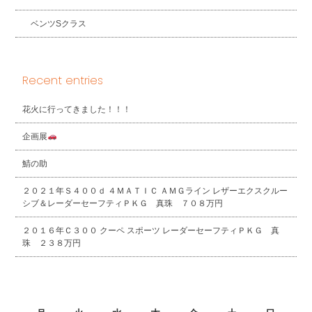
ベンツSクラス
Recent entries
花火に行ってきました！！！
企画展
鯖の助
２０２１年Ｓ４００ｄ ４ＭＡＴＩＣ ＡＭＧライン レザーエクスクルー
シブ＆レーダーセーフティＰＫＧ 真珠 ７０８万円
２０１６年Ｃ３００ クーペ スポーツ レーダーセーフティＰＫＧ 真
珠 ２３８万円
2026年8月