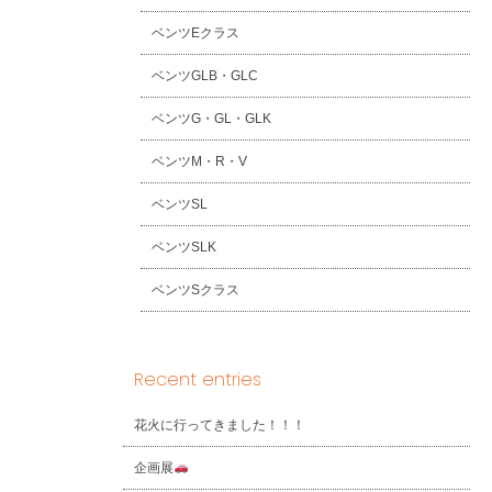
ベンツEクラス
ベンツGLB・GLC
ベンツG・GL・GLK
ベンツM・R・V
ベンツSL
ベンツSLK
ベンツSクラス
Recent entries
花火に行ってきました！！！
企画展