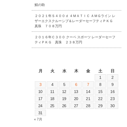
鯖の助
２０２１年Ｓ４００ｄ ４ＭＡＴＩＣ ＡＭＧライン レ
ザーエクスクルーシブ＆レーダーセーフティＰＫＧ
真珠 ７０８万円
２０１６年Ｃ３００ クーペ スポーツ レーダーセーフ
ティＰＫＧ 真珠 ２３８万円
2026年8月
月
火
水
木
金
土
日
1
2
3
4
5
6
7
8
9
10
11
12
13
14
15
16
17
18
19
20
21
22
23
24
25
26
27
28
29
30
31
« 7月